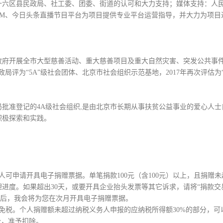
十六区县民政局、社工委、团委、街道的认可和大力支持；媒体支持：人
FM、今日头条直播节目平台为项目提供专业平台运营指导，并大力为项目
助政府开展全市大型慈善活动、重大慈善项目及重大自然灾害、突发公共事
政局评为“5A”级社会团体、北京市社会组织示范基地，2017年再次评估为“
批准登记的4A级社会组织,是由北京市长期从事扶贫公益事业的爱心人
积极探索和实践。
赠人可申请开具电子捐赠票据。单笔捐款100元（含100元）以上，且捐赠未
进度。如果超出30天，或要开具企业抬头发票等其它诉求，请将“捐款交易
，经审核无误后，我会将为您在次月开具电子捐赠票据。
免税。个人捐赠额未超过纳税义务人申报的应纳税所得额30%的部分，
分，准予扣除。