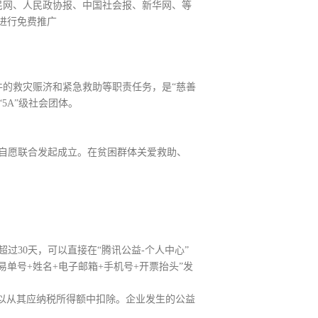
民网、人民政协报、中国社会报、新华网、等
进行免费推广
件的救灾赈济和紧急救助等职责任务，是“慈善
5A”级社会团体。
士自愿联合发起成立。在贫困群体关爱救助、
超过30天，可以直接在“腾讯公益-个人中心”
单号+姓名+电子邮箱+手机号+开票抬头”发
可以从其应纳税所得额中扣除。企业发生的公益