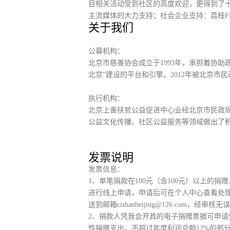
目相关活动受到社区的高度欢迎，更得到了
主流媒体的大力支持；社会企业支持：荔枝
关于我们
公募机构：
北京市慈善协会成立于1993年，承担着协
北京”建设的平台和引擎。2012年被北京市民
执行机构：
北京上善扶贫公益促进中心业经北京市民政局
公益文化传播、社区公益服务等领域做出了
发票说明
发票信息：
1、单笔捐款在100元（含100元）以上的捐
进行线上申请，申请后可在个人中心查看处理
送到邮箱cishanbeijing@126.com
2、捐款人凭我会开具的电子捐赠票据可申请
性捐赠支出，不超过年度利润总额12%的部