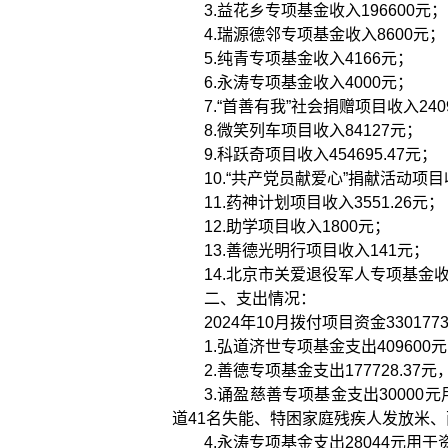
3.益花乡专项基金收入196600元；
4.瑞源德邻专项基金收入8600元；
5.纯青专项基金收入4166元；
6.
永涛专项基金收入
4000元；
7.“首善有我”社会捐赠项目收入2409
8.微笑列车项目收入84127元；
9.科跃奇项目
收入
454695.47元；
10.“共产党员献爱心”捐献活动项目收
11.
药神计划项目收入
3551.26元；
12.助学项目收入1800元；
13.善德光明行项目收入141元；
14.北京市关爱退役军人专项基金收
二、支出情况：
2024年10月拨付项目资金33017
1.弘道济世专项基金支出40960
2.善德专项基金支出177728.37元
3.诵盈慈善专项基金支出3000
道41名失能、特困家庭残疾人发放米、
4.永涛专项基金支出28044元