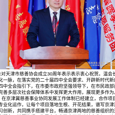
对天津市慈善协会成立30周年表示表示衷心祝贺。温会
化一脉，在落实党的二十届四中全会要求、开辟新时代新
四中全会指引下，在市委市政府坚强领导下，在市民政部
完善多层次社会保障体系中发挥更大作用，展现更多作为
”，在京津冀慈善事业协同发展工作体制已经建立，合作项
专业化运作，让每个项目落地生根、开花结果，谱写京津
习创新，共同携手搭建平台，畅通京津两地的慈善组织的