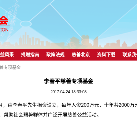
益风采
捐赠指南
政策法规
慈善北京
资料下载
联系我
慈善专项基金
李春平慈善专项基金
2017-04-24 18:33:08
月，由李春平先生捐资设立，每年入资
200
万元，十年共
2000
万
，帮助社会弱势群体并广泛开展慈善公益活动。