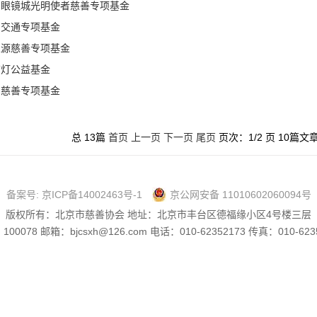
京眼镜城光明使者慈善专项基金
明交通专项基金
生源慈善专项基金
桔灯公益基金
创慈善专项基金
总 13篇
首页
上一页
下一页
尾页
页次：1/2 页 10篇文
备案号:
京ICP备14002463号-1
京公网安备 11010602060094号
版权所有：
北京市慈善协会
地址：
北京市丰台区德福缘小区4号楼三层
：
100078
邮箱：
bjcsxh@126.com
电话：
010-62352173
传真：
010-623