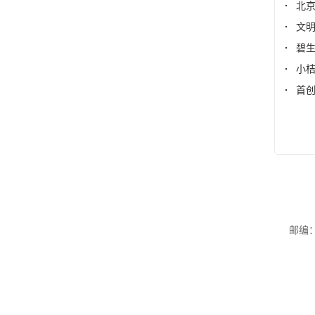
北
文
碧
小
首
邮编